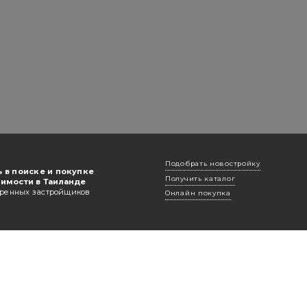
Подобрать новостройку
 в поиске и покупке
Получить каталог
имости в Таиланде
еренных застройщиков
Онлайн покупка