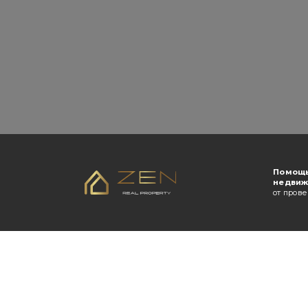
Помощь
недвиж
от пров