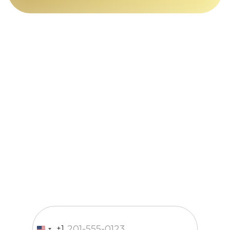
Только телефон
и мы
в деле
Заполните форму и наш
менеджер свяжется с вами в
течение 15 минут
Введите номер телефона
+1
United