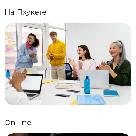
На Пхукете
On-line