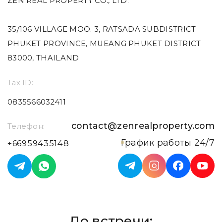
ZEN REAL PROPERTY CO., LTD.
35/106 VILLAGE MOO. 3, RATSADA SUBDISTRICT
PHUKET PROVINCE, MUEANG PHUKET DISTRICT
83000, THAILAND
Tax ID:
0835566032411
contact@zenrealproperty.com
Телефон:
График работы 24/7
+66959435148
До встречи: