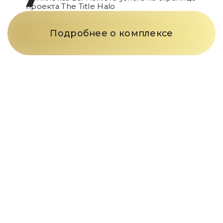
проекта
The Title Halo
Подробнее о комплексе
Только телефон
и мы
в деле
Заполните форму и наш
менеджер свяжется с вами в
течение 15 минут