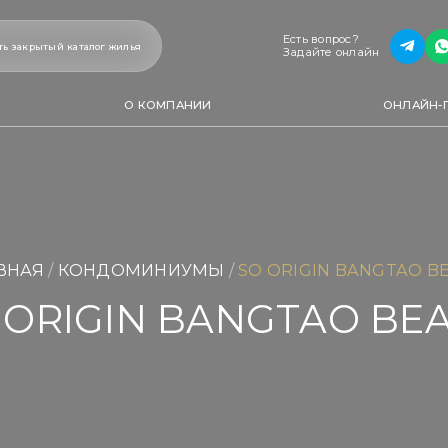
+66 9
Есть вопрос?
Есть вопрос?
илья
Задайте онлайн
ть закрытый каталог жилья
Пере
Задайте онлайн
О КОМПАНИИ
ОНЛАЙН-
ВНАЯ
 / 
КОНДОМИНИУМЫ
 / 
SO ORIGIN BANGTAO B
 ORIGIN BANGTAO BE