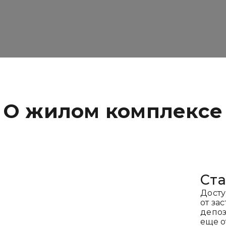
О жилом комплексе
Ста
Досту
от за
депоз
еще о