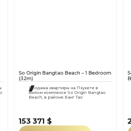
So Origin Bangtao Beach – 1 Bedroom
S
(32m)
B
ы
Продажа квартиры на Пхукете в
o
жилом комплексе So Origin Bangtao
Beach, в районе Банг Тао
153 371
$