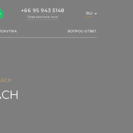
5 943 5148
+66 95 943 5148
RU
RU
звоните мне
Перезвоните мне
ПОКУПКА
ВОПРОС-ОТВЕТ
EACH
ACH