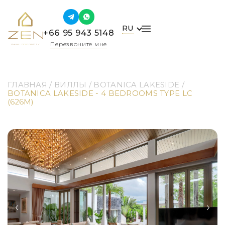
RU
+66 95 943 5148
Перезвоните мне
ГЛАВНАЯ
 / 
ВИЛЛЫ
 / 
BOTANICA LAKESIDE
 / 
BOTANICA LAKESIDE - 4 BEDROOMS TYPE LC 
(626M)