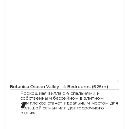
n Valley - 4 Bedrooms (625m)
Botanica Ocean Va
я вилла с 4 спальнями и
Роскошная в
нным бассейном в элитном
собственным
е станет идеальным местом для
комплексе с
 семьи или долгосрочного
большой сем
отдыха.