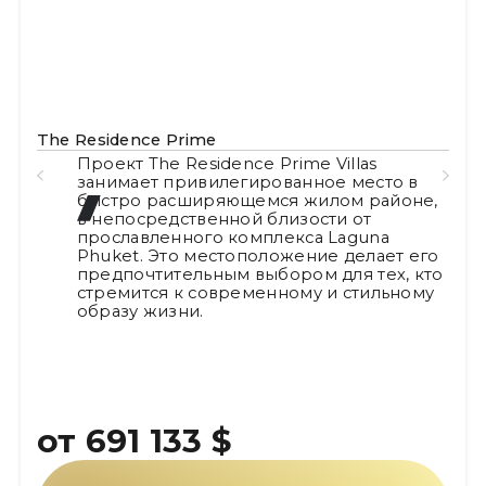
e Prime
Botanica Modern L
he Residence Prime Villas
Современный
т привилегированное место в
высокого кл
расширяющемся жилом районе,
частным бас
едственной близости от
садовыми уч
ленного комплекса Laguna
ощущение п
Это местоположение делает его
ботаническо
ительным выбором для тех, кто
в тихом мест
я к современному и стильному
зеленую при
изни.
133 $
от 696 4